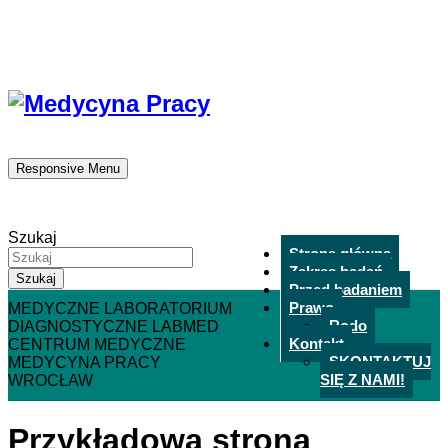
labmed@medycynapracy.wroclaw.pl
713390359
ul. Grabiszyńska 241C, 53-234 Wrocław
Responsive Menu
Szukaj
Strona główna
Zakres badań
Przed badaniem
Prawo
MEDYCZNE LABORATORIUM
Rodo
DIAGNOSTYCZNE LABMED
Kontakt
CENTRUM MEDYCZNE
SKONTAKTUJ
MEDYCYNA PRACY
SIĘ Z NAMI!
WROCŁAW
Przykładowa strona