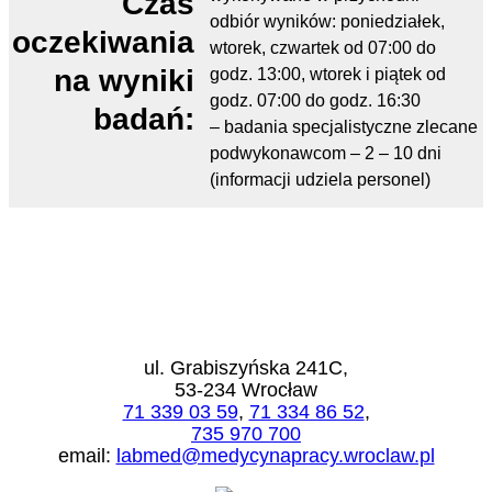
Czas
odbiór wyników: poniedziałek,
oczekiwania
wtorek, czwartek od 07:00 do
na wyniki
godz. 13:00, wtorek i piątek od
godz. 07:00 do godz. 16:30
badań:
– badania specjalistyczne zlecane
podwykonawcom – 2 – 10 dni
(informacji udziela personel)
Medyczne Laboratorium Diagnostyczne LabMed
ul. Grabiszyńska 241C,
53-234 Wrocław
71 339 03 59
,
71 334 86 52
,
735 970 700
email:
labmed@medycynapracy.wroclaw.pl